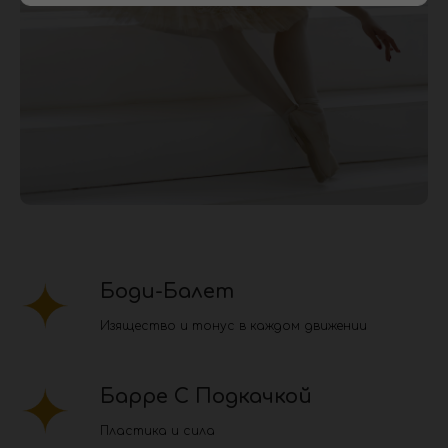
Боди-Балет
Изящество и тонус в каждом движении
Барре С Подкачкой
Пластика и сила