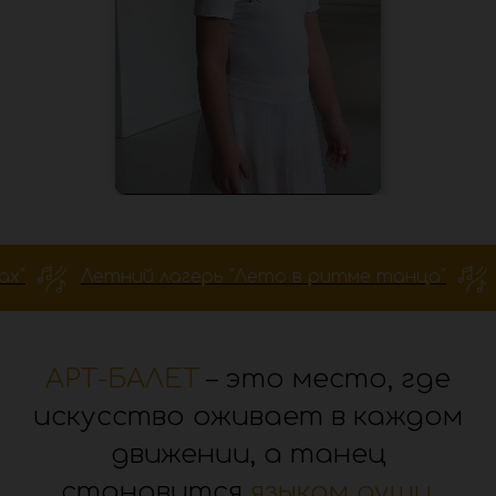
агерь "Лето в ритме танца"
Концерт "Музыка 
АРТ-БАЛЕТ
– это место, где
искусство оживает в каждом
движении, а танец
становится
языком души
.