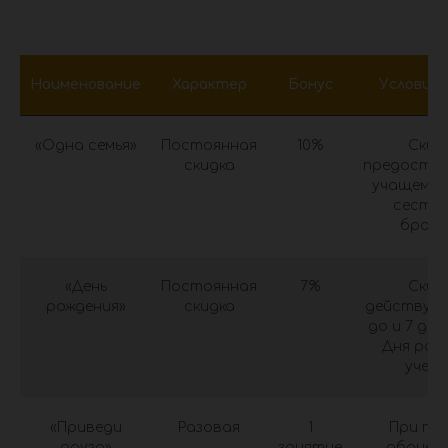
Наименование
Характер
Бонус
Условия 
«Одна семья»
Постоянная
10%
Скид
скидка
предоста
учащемуся
сестра
брат
«День
Постоянная
7%
Скид
рождения»
скидка
действует
до и 7 дне
Дня рож
учени
«Приведи
Разовая
1
При пок
друга»
занятие
абонем